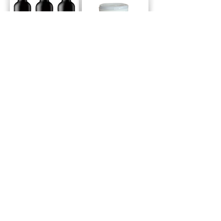
【参加方法】
①位置情報活用イベントアプリ「こことろ」
をダウンロード
②アプリ内「イベント」一覧から「もうひと
つの京都✕JR西日本 おでかけデジタルスタ
ンプラリー」を選んで参加（複数のエリアを
巡る場合は、各エリアのスタンプラリーごと
に参加してください）。
③各エリアとも３カ所のスタンプポイントを
巡るとイベントクリアです。
④エリアごとに2～3カ所設定された「プレ
ゼント引換所」へ行き、アプリの画面を見せ
ればクリア賞をお渡しします。
⑤アプリの画面からアンケートに答えると各
エリアのお土産が当たる抽選プレゼントに応
募することもできます。
【ご注意】