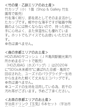
＜竹の里・乙訓エリアのお土産＞
竹カップ（小）1個（Shop & Gallery 竹生
園等で販売）
竹を薄く削り、節を底としてそのまま活かし
たカップです。軽やかな薄手ですが磁器や陶
器のようには熱くならないので、持った時に
手に心地よく、また保温性にも優れていま
す。ホットでもアイスでもお使いいただけま
す。
※色は選べません。
＜森の京都エリアのお土産＞
HOZUBAGサコッシュ（ＪＲ亀岡駅観光案内
所かめまるマートで販売）
「HOZUBAG（ホズバッグ）」は2020年
に“SDGs未来都市”に選ばれた京都・亀岡で
回収された、ユーズドのパラグライダー生地
から生まれた軽くて丈夫なエコバッグです。
※色は選べません。
※ユーズドの生地を活用している為、若干の
汚れ等がございます。予めご了承ください。
＜お茶の京都エリアのお土産＞
宇治茶ドリンク『玉兎』6本セット（宇治市