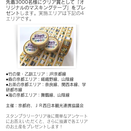
先着3000名様にク
リア賞として「オ
リジナルのマスキングテープ」をプレ
ゼント
します。実施エリアは下記の4
エリアです。
●竹の里・乙訓エリア：JR京都線
●森の京都エリア：嵯峨野線、山陰線
●お茶の京都エリア：奈良線、関西本線、学
研都市線
●海の京都エリア：舞鶴線、山陰線
主催：京都府、ＪＲ西日本観光連携協議会
スタンプラリークリア後に簡単なアンケート
にお答えいただくと、さらに抽選で各エリア
のお土産をプレゼントします！