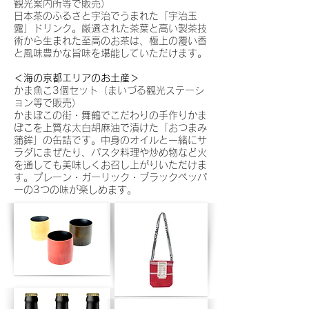
観光案内所等で販売）
日本茶のふるさと宇治でうまれた「宇治玉
露」ドリンク。厳選された茶葉と高い製茶技
術から生まれた至高のお茶は、極上の覆い香
と風味豊かな旨味を堪能していただけます。
＜海の京都エリアのお土産＞
かま魚こ3個セット（まいづる観光ステーシ
ョン等で販売）
かまぼこの街・舞鶴でこだわりの手作りかま
ぼこを上質な太白胡麻油で漬けた「おつまみ
蒲鉾」の缶詰です。中身のオイルと一緒にサ
ラダにまぜたり、パスタ料理や炒め物など火
を通しても美味しくお召し上がりいただけま
す。プレーン・ガーリック・ブラックペッパ
ーの3つの味が楽しめます。